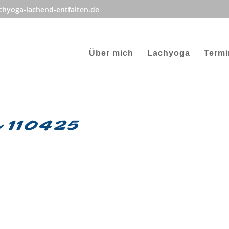
hyoga-lachend-entfalten.de
Über mich
Lachyoga
Termi
n 110425